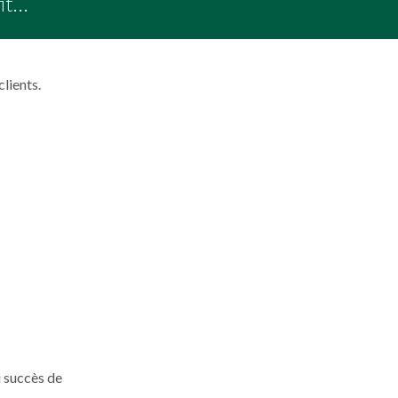
it…
clients.
u succès de