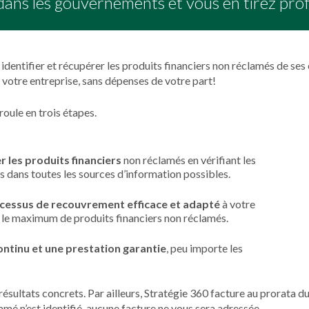
dans les gouvernements et vous en tirez prof
identifier et récupérer les produits financiers non réclamés de ses 
 votre entreprise, sans dépenses de votre part!
roule en trois étapes.
r les produits financiers
non réclamés en vérifiant les
s dans toutes les sources d’information possibles.
cessus de recouvrement efficace et adapté
à votre
 le maximum de produits financiers non réclamés.
ontinu et une prestation garantie
, peu importe les
sultats concrets. Par ailleurs, Stratégie 360 facture au prorata d
lamé n’est identifié, aucune facture ne vous sera adressée.